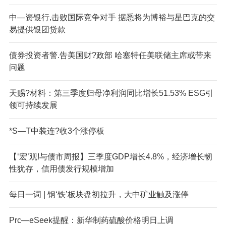
中—资银行,击败国际竞争对手 据悉将为博裕与星巴克的交
易提供银团贷款
债券投资者警.告美国财?政部 哈塞特任美联储主席或带来
问题
天赐?材料：第三季度归母净利润同比增长51.53% ESG引
领可持续发展
*S—T中装连?收3个涨停板
【‘宏’观!与债市周报】三季度GDP增长4.8%，经济增长韧
性犹存，信用债发行规模增加
每日一词 | 钢‘铁’板块盘初拉升，大中矿业触及涨停
Pr
c—eSeek提醒：新华制药硫酸价格明日上调