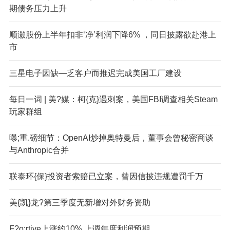
期债务压力上升
顺灏股份上半年扣非‘净’利润下降6% ，同日披露欲赴港上
市
三星电子因缺—乏客户而推迟完成美国工厂建设
每日一词 | 美?媒：柯{克}遇刺案，美国FBI调查相关Steam
玩家群组
曝;重.磅细节：OpenAI炒掉奥特曼后，董事会曾秘密商谈
与Anthropic合并
联泰环{保}投资者索赔已立案，曾因信披违规遭罚千万
美{凯}龙?第三季度无新增对外财务资助
F?o:rtive上涨约10% 上调年度利润预期