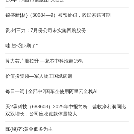
锦盛新{材}（30084—9）被预处罚，股民索赔可期
贵.州三力：7月份公司未实施回购股份
哇 超<预>期了‘’
算力芯片股拉升 —龙芯中科涨超15%
价值投资领—军人物王国斌病逝
每日一词 | 全部中?国车企使用阿里云全栈AI
天?承科技（688603）2025年中报简析：营收净利润同比
双双增长，公司应收账款体量较大
陈{峻}齐:黄金低多为主