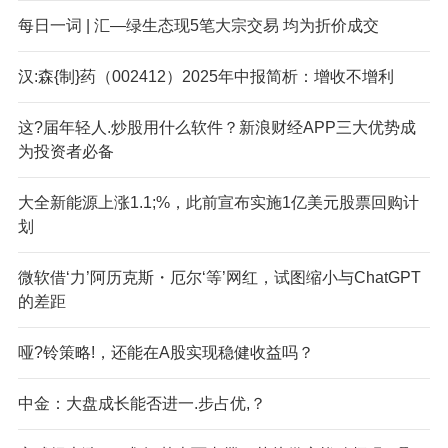
每日一词 | 汇—绿生态现5笔大宗交易 均为折价成交
汉:森{制}药（002412）2025年中报简析：增收不增利
这?届年轻人.炒股用什么软件？新浪财经APP三大优势成
为投资者必备
大全新能源上涨1.1;%，此前宣布实施1亿美元股票回购计
划
微软借‘力’阿历克斯・厄尔‘等’网红，试图缩小与ChatGPT
的差距
哑?铃策略!，还能在A股实现稳健收益吗？
中金：大盘成长能否进一.步占优,？