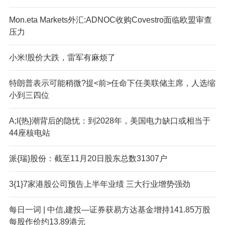
Mon.eta Markets外汇:ADNOC收购Covestro面临欧盟审查
压力
小米!股价大跌，雷军有麻烦了
特朗普表示可能稍微?提<前>任命下任美联储主席，人选缩
小到三四位
A;I{热}潮背后的隐忧：到2028年，美国电力缺口或相当于
44座核电站
派{瑞}股份：截至11月20日股东总数31307户
3{1}7家港股公司预告上半年业绩 三大行业增势强劲
每日一词 | 中信,建投—证券获易方达基金增持141.85万股
每股作价约13.89港元