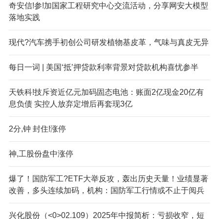
奇安信!参!加国家工程研究中心交流活动，分享网安大模型
落地实践
现代?汽车携手初创公司研发植物基皮革，气味与真皮无异
每日一词 | 美国‘抵’押贷款利率背景对贷款机构喜忧参半
天铁科!技斥资近亿元加码固态电池：账面2亿现金20亿有
息负债 实控人放弃定增后再套现3亿
2分,钟 封住!涨停
神,工股份盘中涨停
爆了！国防军工?ETF大举反攻，轰出历史天量！业绩显著
改善，多头连续加码，机构：国防军工行情或不止于阅兵
兴化股份（<0>02.109）2025年中报简析：亏损收窄，短