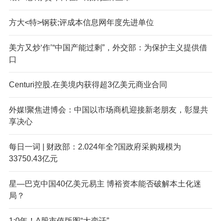
方大<特>钢获;评成本信息网年度先进单位
美方又炒‘作’“中国产能过剩”，外交部：为保护主义提供借
口
Centuri控股.在美境内获得超3亿美元商业合同
外媒!聚焦进博会：中国以市场商机迎接新老朋友，彰显共
享决心
每日一词 | 财政部：2.024年全?国政府采购规模为
33750.43亿元
星—巴克中国40亿美元易主 博裕资本能否破解本土化迷
局？
1;0年！A股市值版图“大变迁”