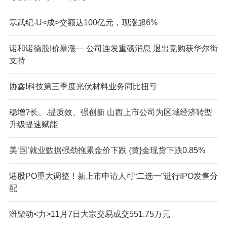
寒武纪-U<成>交额达100亿元，现涨超6%
诺和诺德股!价暴涨— 公司连发重磅消息 退出竞购获华尔街
支持
协鑫!科技第三季度光伏材料业务同比扭亏
稳增?长、.提质效、强创新 山西上市公司为区域经济转型
升级提速赋能
美‘国’就业数据强劲拖累金价下跌 {黄}金现货下跌0.85%
港股
PO重大调整！新上市申请人可“二选一”进行IPO发售分
配
潍柴动<力>11月7日大宗交易成交551.75万元