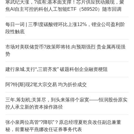
寒武纪大涨，?或有;基本面支撑！芯片供应扰动频现，聚
焦AI自主可控的科创人工智能ETF（589520）随市回调
每日一词 | 三季!度碳酸锂环比上涨12%，锂业公司盈利阶
段性触底
市场对美联储货币?政策即将转.向预期强烈 贵金属再现强
势
建行泉城.支行“,三箭齐发” 破题科创企业融资梗阻
阿?特{斯}现2笔大宗交易 均为折价成交
三年.筹划机;关算尽，到头来落得个寂寞——恒润股份原实
控人承立新的资本操作路径
张小泉两位高管“?降职”？原总经理夏乾良改任副总兼董
秘，前董秘平燕娜改任证券事务代表