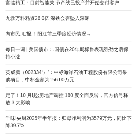
富临精工：目前智能关;节产线已投产并开始交付客户
九救万科耗资26:0亿 深铁会否坠入深渊
向市民;汇报:！阳江前三季度经济情况→
每日一词 | 美国债市：.国债在20年期标售表现强劲之后保
持小涨
英威腾（002334‘）’：中标海洋石油工程股份有限公司采
购项目，中标金额为156.00万元
定了！10 月!起;房地产调控 180 度全面反转，官方信号释
放 3 大影响
千味!央厨2025年半年报：归母净利润为3579万元，同比下
降39.7%