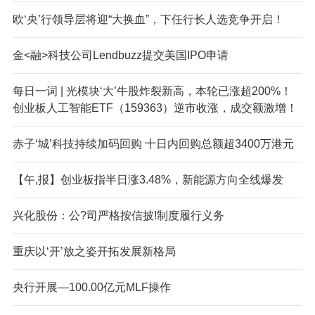
欧‘央’行领导层将迎“大换血”，下任行长人选竞争开启！
金<融>科技公司Lendbuzz提交美国IPO申请
每日一词 | 光模块‘大’牛股炸裂新高，本轮已涨超200%！
创业板人工智能ETF（159363）逆市收涨，成交额激增！
赤子‘城’科技持续加码回购 十日内回购总额超3400万港元
【午,报】创业板指半日涨3.48%，新能源方向全线爆发
兴化股份：公?司严格按信披!制度履行义务
重庆以‘开’放之姿开拓发展新格局
央行开展—100.00亿元MLF操作