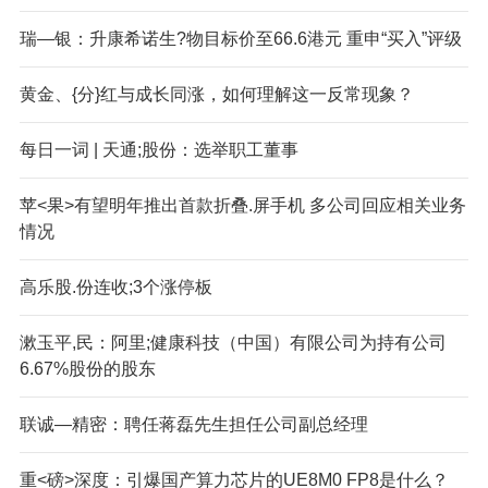
瑞—银：升康希诺生?物目标价至66.6港元 重申“买入”评级
黄金、{分}红与成长同涨，如何理解这一反常现象？
每日一词 | 天通;股份：选举职工董事
苹<果>有望明年推出首款折叠.屏手机 多公司回应相关业务
情况
高乐股.份连收;3个涨停板
漱玉平,民：阿里;健康科技（中国）有限公司为持有公司
6.67%股份的股东
联诚—精密：聘任蒋磊先生担任公司副总经理
重<磅>深度：引爆国产算力芯片的UE8M0 FP8是什么？