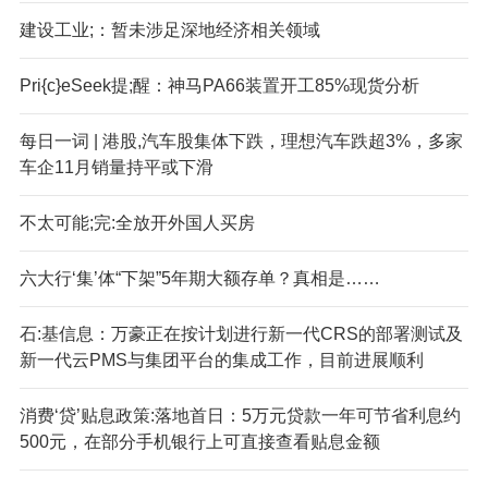
建设工业;：暂未涉足深地经济相关领域
Pri{c}eSeek提;醒：神马PA66装置开工85%现货分析
每日一词 | 港股,汽车股集体下跌，理想汽车跌超3%，多家
车企11月销量持平或下滑
不太可能;完:全放开外国人买房
六大行‘集’体“下架”5年期大额存单？真相是……
石:基信息：万豪正在按计划进行新一代CRS的部署测试及
新一代云PMS与集团平台的集成工作，目前进展顺利
消费‘贷’贴息政策:落地首日：5万元贷款一年可节省利息约
500元，在部分手机银行上可直接查看贴息金额