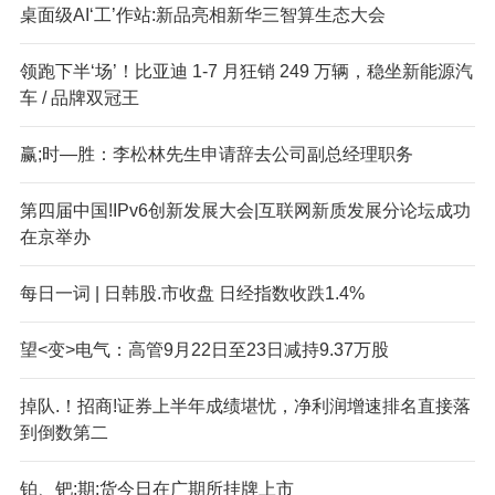
桌面级AI‘工’作站:新品亮相新华三智算生态大会
领跑下半‘场’！比亚迪 1-7 月狂销 249 万辆，稳坐新能源汽
车 / 品牌双冠王
赢;时—胜：李松林先生申请辞去公司副总经理职务
第四届中国!IPv6创新发展大会|互联网新质发展分论坛成功
在京举办
每日一词 | 日韩股.市收盘 日经指数收跌1.4%
望<变>电气：高管9月22日至23日减持9.37万股
掉队.！招商!证券上半年成绩堪忧，净利润增速排名直接落
到倒数第二
铂、钯:期:货今日在广期所挂牌上市